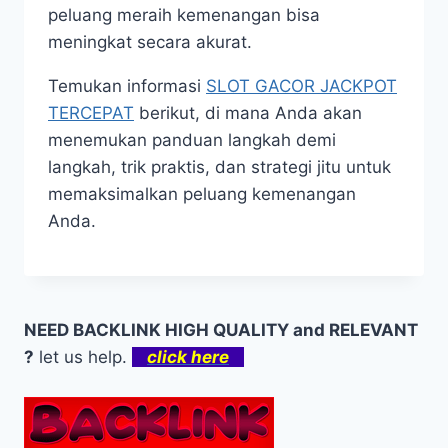
peluang meraih kemenangan bisa
meningkat secara akurat.
Temukan informasi
SLOT GACOR JACKPOT
TERCEPAT
berikut, di mana Anda akan
menemukan panduan langkah demi
langkah, trik praktis, dan strategi jitu untuk
memaksimalkan peluang kemenangan
Anda.
NEED BACKLINK HIGH QUALITY and RELEVANT
?
let us help.
click here