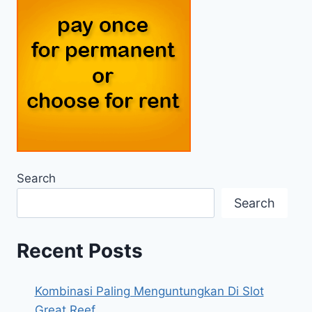
Search
Search
Recent Posts
Kombinasi Paling Menguntungkan Di Slot
Great Reef