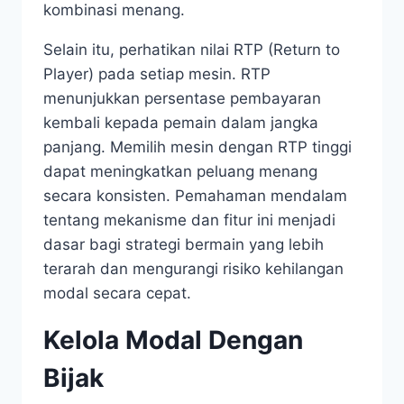
kombinasi menang.
Selain itu, perhatikan nilai RTP (Return to
Player) pada setiap mesin. RTP
menunjukkan persentase pembayaran
kembali kepada pemain dalam jangka
panjang. Memilih mesin dengan RTP tinggi
dapat meningkatkan peluang menang
secara konsisten. Pemahaman mendalam
tentang mekanisme dan fitur ini menjadi
dasar bagi strategi bermain yang lebih
terarah dan mengurangi risiko kehilangan
modal secara cepat.
Kelola Modal Dengan
Bijak