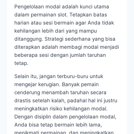
Pengelolaan modal adalah kunci utama
dalam permainan slot. Tetapkan batas
harian atau sesi bermain agar Anda tidak
kehilangan lebih dari yang mampu
ditanggung. Strategi sederhana yang bisa
diterapkan adalah membagi modal menjadi
beberapa sesi dengan jumlah taruhan
tetap.
Selain itu, jangan terburu-buru untuk
mengejar kerugian. Banyak pemain
cenderung menambah taruhan secara
drastis setelah kalah, padahal hal ini justru
meningkatkan risiko kehilangan modal.
Dengan disiplin dalam pengelolaan modal,
Anda bisa tetap bermain lebih lama,
menikmati permainan, dan meningkatkan