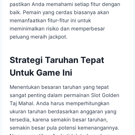
pastikan Anda memahami setiap fitur dengan
baik. Pemain yang cerdas biasanya akan
memanfaatkan fitur-fitur ini untuk
meminimalkan risiko dan memperbesar
peluang meraih jackpot.
Strategi Taruhan Tepat
Untuk Game Ini
Menentukan besaran taruhan yang tepat
sangat penting dalam permainan Slot Golden
Taj Mahal. Anda harus memperhitungkan
ukuran taruhan berdasarkan anggaran yang
tersedia, karena semakin besar taruhan,
semakin besar pula potensi kemenangannya.