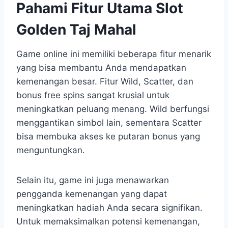
Pahami Fitur Utama Slot
Golden Taj Mahal
Game online ini memiliki beberapa fitur menarik
yang bisa membantu Anda mendapatkan
kemenangan besar. Fitur Wild, Scatter, dan
bonus free spins sangat krusial untuk
meningkatkan peluang menang. Wild berfungsi
menggantikan simbol lain, sementara Scatter
bisa membuka akses ke putaran bonus yang
menguntungkan.
Selain itu, game ini juga menawarkan
pengganda kemenangan yang dapat
meningkatkan hadiah Anda secara signifikan.
Untuk memaksimalkan potensi kemenangan,