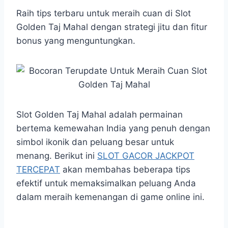
h
a
e
e
k
i
h
a
c
s
l
y
n
a
Raih tips terbaru untuk meraih cuan di Slot
t
e
s
e
p
e
r
Golden Taj Mahal dengan strategi jitu dan fitur
s
b
e
g
e
e
bonus yang menguntungkan.
A
o
n
r
p
o
g
a
p
k
e
m
r
Slot Golden Taj Mahal adalah permainan
bertema kemewahan India yang penuh dengan
simbol ikonik dan peluang besar untuk
menang. Berikut ini
SLOT GACOR JACKPOT
TERCEPAT
akan membahas beberapa tips
efektif untuk memaksimalkan peluang Anda
dalam meraih kemenangan di game online ini.