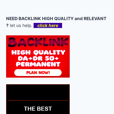
NEED BACKLINK HIGH QUALITY and RELEVANT
?
let us help.
click here