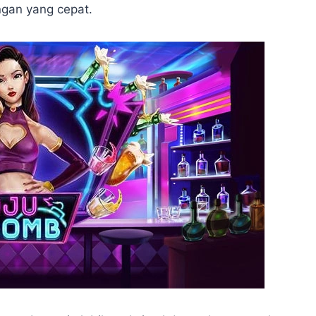
gan yang cepat.