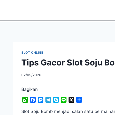
Skip
to
content
SLOT ONLINE
Tips Gacor Slot Soju 
02/09/2026
Bagikan
W
F
M
T
S
L
X
S
h
a
e
e
k
i
h
a
c
s
l
y
n
a
Slot Soju Bomb menjadi salah satu permaina