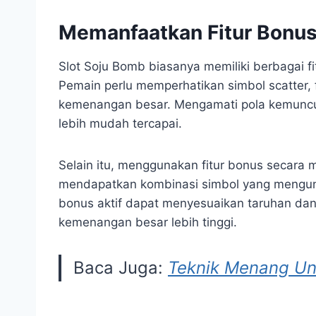
Memanfaatkan Fitur Bonu
Slot Soju Bomb biasanya memiliki berbagai 
Pemain perlu memperhatikan simbol scatter, f
kemenangan besar. Mengamati pola kemunculan
lebih mudah tercapai.
Selain itu, menggunakan fitur bonus secar
mendapatkan kombinasi simbol yang mengun
bonus aktif dapat menyesuaikan taruhan dan
kemenangan besar lebih tinggi.
Baca Juga:
Teknik Menang Un