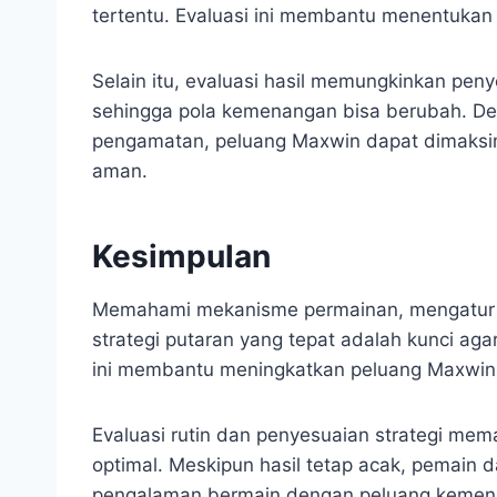
tertentu. Evaluasi ini membantu menentukan st
Selain itu, evaluasi hasil memungkinkan penye
sehingga pola kemenangan bisa berubah. De
pengamatan, peluang Maxwin dapat dimaksim
aman.
Kesimpulan
Memahami mekanisme permainan, mengatur m
strategi putaran yang tepat adalah kunci ag
ini membantu meningkatkan peluang Maxwin s
Evaluasi rutin dan penyesuaian strategi me
optimal. Meskipun hasil tetap acak, pemain 
pengalaman bermain dengan peluang kemena