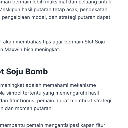
aman bermain lebih maksimal dan peluang untuk
skipun hasil putaran tetap acak, pendekatan
engelolaan modal, dan strategi putaran dapat
T
akan membahas tips agar bermain Slot Soju
n Maxwin bisa meningkat.
t Soju Bomb
 meningkat adalah memahami mekanisme
ola simbol tertentu yang memengaruhi hasil
dan fitur bonus, pemain dapat membuat strategi
han dan momen putaran.
membantu pemain mengantisipasi kapan fitur