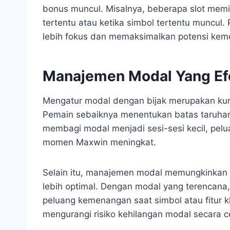
bonus muncul. Misalnya, beberapa slot memili
tertentu atau ketika simbol tertentu muncu
lebih fokus dan memaksimalkan potensi ke
Manajemen Modal Yang Efe
Mengatur modal dengan bijak merupakan kunc
Pemain sebaiknya menentukan batas taruhan
membagi modal menjadi sesi-sesi kecil, pel
momen Maxwin meningkat.
Selain itu, manajemen modal memungkinkan
lebih optimal. Dengan modal yang terencana
peluang kemenangan saat simbol atau fitur
mengurangi risiko kehilangan modal secara c