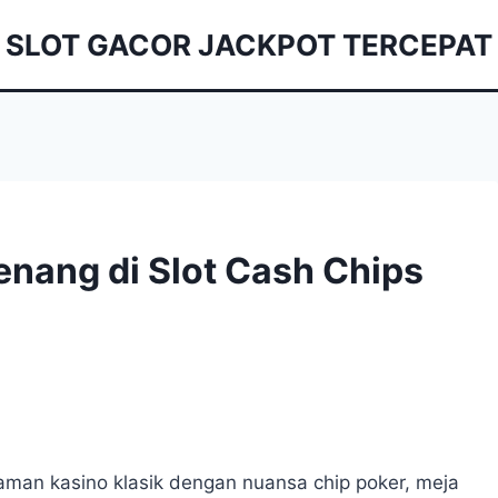
SLOT GACOR JACKPOT TERCEPAT
enang di Slot Cash Chips
man kasino klasik dengan nuansa chip poker, meja