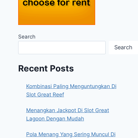
Search
Search
Recent Posts
Kombinasi Paling Menguntungkan Di
Slot Great Reef
Menangkan Jackpot Di Slot Great
Lagoon Dengan Mudah
Pola Menang Yang Sering Muncul Di