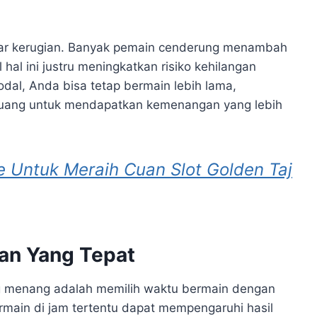
ejar kerugian. Banyak pemain cenderung menambah
 hal ini justru meningkatkan risiko kehilangan
dal, Anda bisa tetap bermain lebih lama,
luang untuk mendapatkan kemenangan yang lebih
 Untuk Meraih Cuan Slot Golden Taj
han Yang Tepat
ng menang adalah memilih waktu bermain dengan
main di jam tertentu dapat mempengaruhi hasil