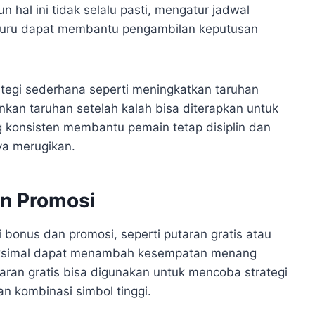
n hal ini tidak selalu pasti, mengatur jadwal
u-buru dapat membantu pengambilan keputusan
rategi sederhana seperti meningkatkan taruhan
kan taruhan setelah kalah bisa diterapkan untuk
g konsisten membantu pemain tetap disiplin dan
ya merugikan.
an Promosi
bonus dan promosi, seperti putaran gratis atau
maksimal dapat menambah kesempatan menang
ran gratis bisa digunakan untuk mencoba strategi
 kombinasi simbol tinggi.