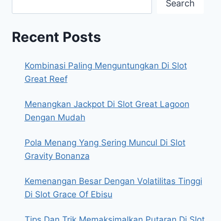
Search
Recent Posts
Kombinasi Paling Menguntungkan Di Slot
Great Reef
Menangkan Jackpot Di Slot Great Lagoon
Dengan Mudah
Pola Menang Yang Sering Muncul Di Slot
Gravity Bonanza
Kemenangan Besar Dengan Volatilitas Tinggi
Di Slot Grace Of Ebisu
Tips Dan Trik Memaksimalkan Putaran Di Slot