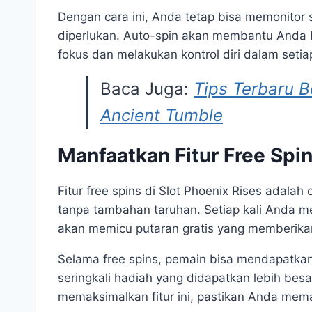
Dengan cara ini, Anda tetap bisa memonitor 
diperlukan. Auto-spin akan membantu Anda be
fokus dan melakukan kontrol diri dalam seti
Baca Juga:
Tips Terbaru 
Ancient Tumble
Manfaatkan Fitur Free Spi
Fitur free spins di Slot Phoenix Rises adala
tanpa tambahan taruhan. Setiap kali Anda me
akan memicu putaran gratis yang memberika
Selama free spins, pemain bisa mendapatka
seringkali hadiah yang didapatkan lebih bes
memaksimalkan fitur ini, pastikan Anda meman