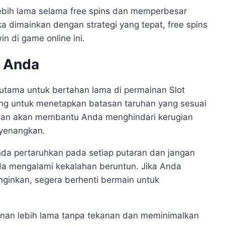
ebih lama selama free spins dan memperbesar
 dimainkan dengan strategi yang tepat, free spins
n di game online ini.
n Anda
 utama untuk bertahan lama di permainan Slot
ing untuk menetapkan batasan taruhan yang sesuai
han akan membantu Anda menghindari kerugian
yenangkan.
da pertaruhkan pada setiap putaran dan jangan
da mengalami kekalahan beruntun. Jika Anda
ginkan, segera berhenti bermain untuk
inan lebih lama tanpa tekanan dan meminimalkan