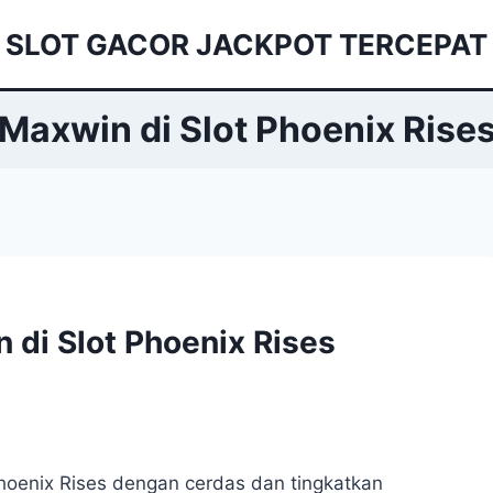
SLOT GACOR JACKPOT TERCEPAT
Maxwin di Slot Phoenix Rise
 di Slot Phoenix Rises
hoenix Rises dengan cerdas dan tingkatkan