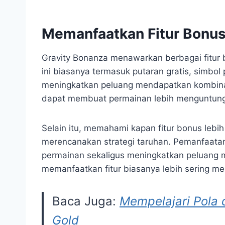
Memanfaatkan Fitur Bonu
Gravity Bonanza menawarkan berbagai fitur 
ini biasanya termasuk putaran gratis, simb
meningkatkan peluang mendapatkan kombina
dapat membuat permainan lebih menguntun
Selain itu, memahami kapan fitur bonus le
merencanakan strategi taruhan. Pemanfaatan
permainan sekaligus meningkatkan peluang m
memanfaatkan fitur biasanya lebih sering me
Baca Juga:
Mempelajari Pola 
Gold