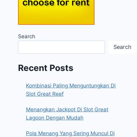
Search
Search
Recent Posts
Kombinasi Paling Menguntungkan Di
Slot Great Reef
Menangkan Jackpot Di Slot Great
Lagoon Dengan Mudah
Pola Menang Yang Sering Muncul Di