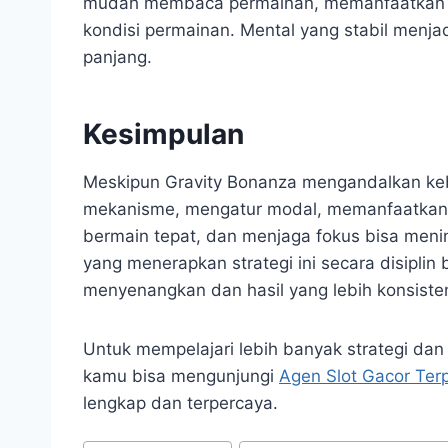
mudah membaca permainan, memanfaatkan fi
kondisi permainan. Mental yang stabil menja
panjang.
Kesimpulan
Meskipun Gravity Bonanza mengandalkan keb
mekanisme, mengatur modal, memanfaatkan f
bermain tepat, dan menjaga fokus bisa meni
yang menerapkan strategi ini secara disiplin
menyenangkan dan hasil yang lebih konsiste
Untuk mempelajari lebih banyak strategi dan
kamu bisa mengunjungi
Agen Slot Gacor Ter
lengkap dan terpercaya.
Post