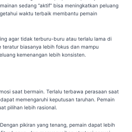
rmainan sedang “aktif” bisa meningkatkan peluang
ngetahui waktu terbaik membantu pemain
ing agar tidak terburu-buru atau terlalu lama di
e teratur biasanya lebih fokus dan mampu
peluang kemenangan lebih konsisten.
emosi saat bermain. Terlalu terbawa perasaan saat
g dapat memengaruhi keputusan taruhan. Pemain
pilihan lebih rasional.
 Dengan pikiran yang tenang, pemain dapat lebih