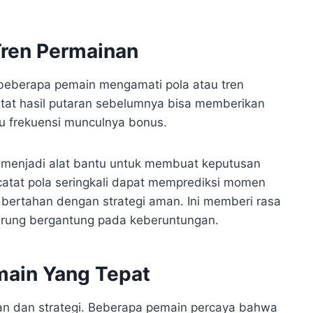
Tren Permainan
, beberapa pemain mengamati pola atau tren
atat hasil putaran sebelumnya bisa memberikan
 frekuensi munculnya bonus.
 menjadi alat bantu untuk membuat keputusan
catat pola seringkali dapat memprediksi momen
 bertahan dengan strategi aman. Ini memberi rasa
derung bergantung pada keberuntungan.
ain Yang Tepat
n dan strategi. Beberapa pemain percaya bahwa