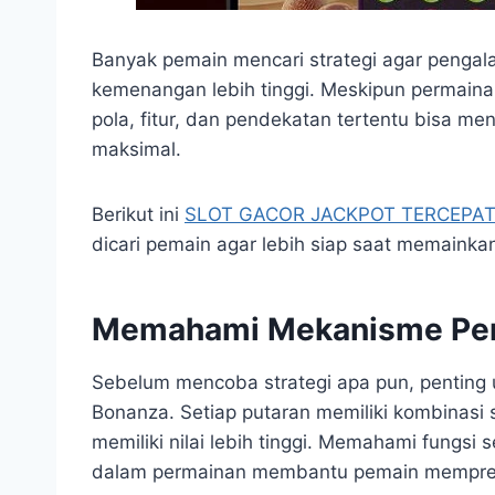
Banyak pemain mencari strategi agar pengal
kemenangan lebih tinggi. Meskipun permain
pola, fitur, dan pendekatan tertentu bisa 
maksimal.
Berikut ini
SLOT GACOR JACKPOT TERCEPA
dicari pemain agar lebih siap saat memainka
Memahami Mekanisme Pe
Sebelum mencoba strategi apa pun, penting
Bonanza. Setiap putaran memiliki kombinasi
memiliki nilai lebih tinggi. Memahami fungsi
dalam permainan membantu pemain mempred