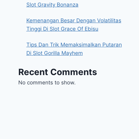
Slot Gravity Bonanza
Kemenangan Besar Dengan Volatilitas
Tinggi Di Slot Grace Of Ebisu
Tips Dan Trik Memaksimalkan Putaran
Di Slot Gorilla Mayhem
Recent Comments
No comments to show.