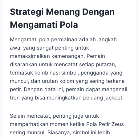
Strategi Menang Dengan
Mengamati Pola
Mengamati pola permainan adalah langkah
awal yang sangat penting untuk
memaksimalkan kemenangan. Pemain
disarankan untuk mencatat setiap putaran,
termasuk kombinasi simbol, pengganda yang
muncul, dan urutan kolom yang sering terkena
petir. Dengan data ini, pemain dapat mengenali
tren yang bisa meningkatkan peluang jackpot.
Selain mencatat, penting juga untuk
memperhatikan momen ketika Pola Petir Zeus
sering muncul. Biasanya, simbol ini lebih