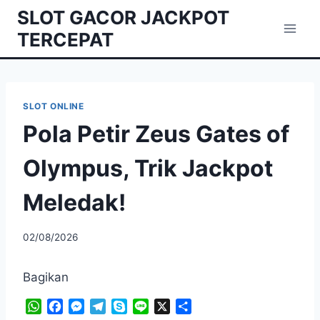
Skip
SLOT GACOR JACKPOT
to
TERCEPAT
content
SLOT ONLINE
Pola Petir Zeus Gates of
Olympus, Trik Jackpot
Meledak!
02/08/2026
Bagikan
W
F
M
T
S
L
X
S