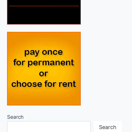
Search
Search