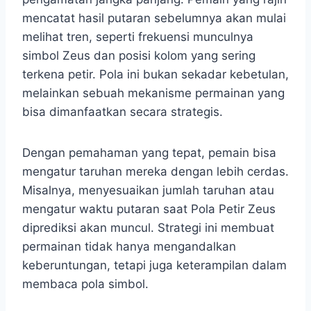
mencatat hasil putaran sebelumnya akan mulai
melihat tren, seperti frekuensi munculnya
simbol Zeus dan posisi kolom yang sering
terkena petir. Pola ini bukan sekadar kebetulan,
melainkan sebuah mekanisme permainan yang
bisa dimanfaatkan secara strategis.
Dengan pemahaman yang tepat, pemain bisa
mengatur taruhan mereka dengan lebih cerdas.
Misalnya, menyesuaikan jumlah taruhan atau
mengatur waktu putaran saat Pola Petir Zeus
diprediksi akan muncul. Strategi ini membuat
permainan tidak hanya mengandalkan
keberuntungan, tetapi juga keterampilan dalam
membaca pola simbol.