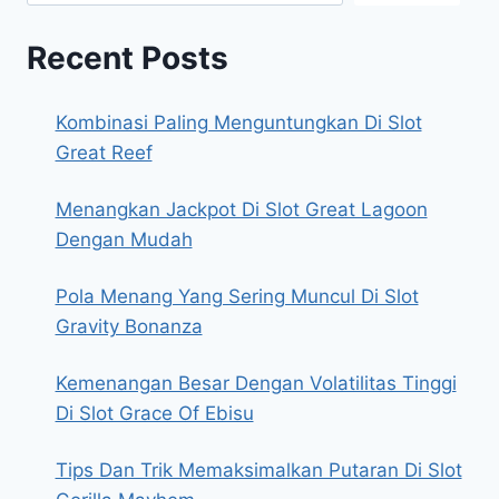
Recent Posts
Kombinasi Paling Menguntungkan Di Slot
Great Reef
Menangkan Jackpot Di Slot Great Lagoon
Dengan Mudah
Pola Menang Yang Sering Muncul Di Slot
Gravity Bonanza
Kemenangan Besar Dengan Volatilitas Tinggi
Di Slot Grace Of Ebisu
Tips Dan Trik Memaksimalkan Putaran Di Slot