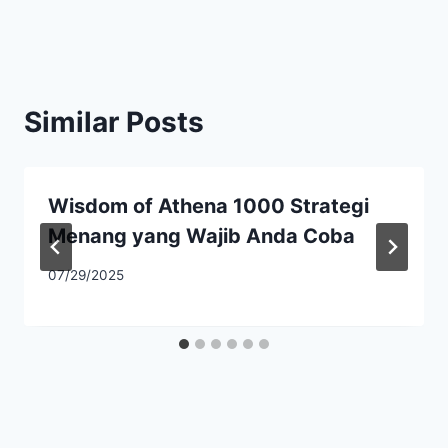
Similar Posts
Wisdom of Athena 1000 Strategi
Menang yang Wajib Anda Coba
07/29/2025