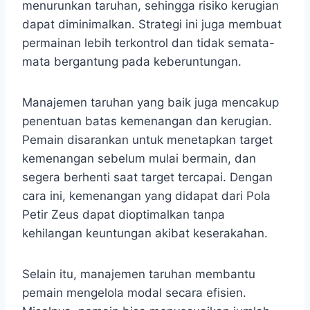
menurunkan taruhan, sehingga risiko kerugian
dapat diminimalkan. Strategi ini juga membuat
permainan lebih terkontrol dan tidak semata-
mata bergantung pada keberuntungan.
Manajemen taruhan yang baik juga mencakup
penentuan batas kemenangan dan kerugian.
Pemain disarankan untuk menetapkan target
kemenangan sebelum mulai bermain, dan
segera berhenti saat target tercapai. Dengan
cara ini, kemenangan yang didapat dari Pola
Petir Zeus dapat dioptimalkan tanpa
kehilangan keuntungan akibat keserakahan.
Selain itu, manajemen taruhan membantu
pemain mengelola modal secara efisien.